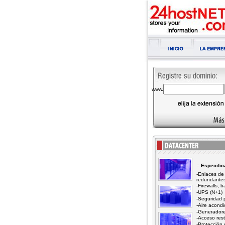
www.
:: Especifi
-Enlaces de 
redundante
-Firewalls, 
-UPS (N+1)
-Seguridad p
-Aire acond
-Generadore
-Acceso rest
-Protección 