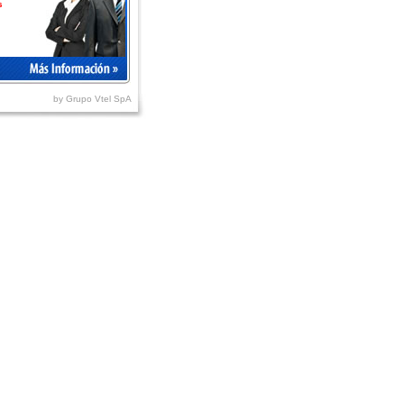
s
by Grupo Vtel SpA