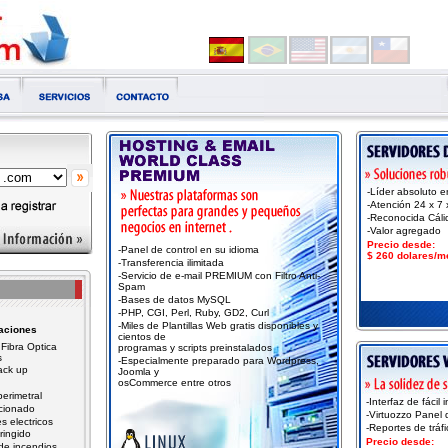
-Líder absoluto 
-Atención 24 x 7
-Reconocida Cáli
-Valor agregado
Precio desde:
-Panel de control en su idioma
$ 260 dolares/m
-Transferencia ilimitada
-Servicio de e-mail PREMIUM con Filtro Anti-
Spam
-Bases de datos MySQL
-PHP, CGI, Perl, Ruby, GD2, Curl
-Miles de Plantillas Web gratis disponibles y
caciones
cientos de
Fibra Optica
programas y scripts preinstalados
s
-Especialmente preparado para Wordpress,
back up
Joomla y
osCommerce entre otros
erimetral
-Interfaz de fácil 
icionado
-Virtuozzo Panel 
s electricos
-Reportes de tráfi
ringido
Precio desde:
de incendios