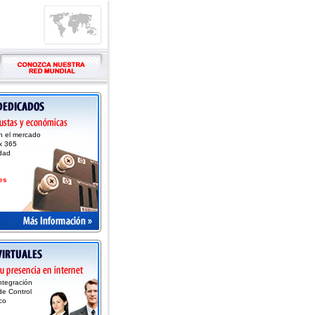
en el mercado
 x 365
dad
es
integración
de Control
co